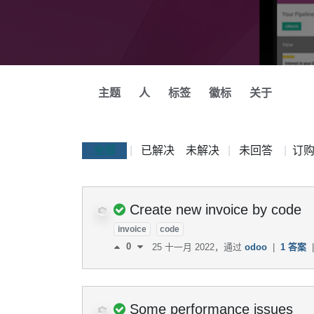
主题
人
标签
徽标
关于
全部
|
已解决
未解决
|
未回答
|
订
Create new invoice by code
invoice
code
0
25 十一月 2022
，通过
odoo
|
1 答案
|
Some performance issues