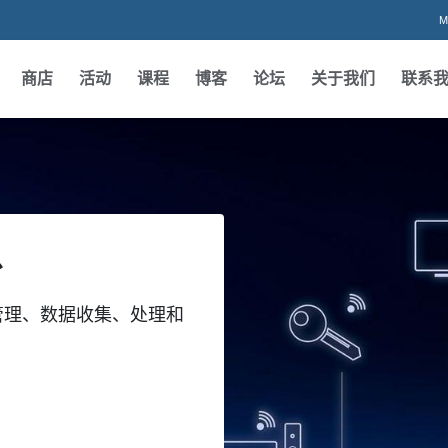
M
商店
活动
课程
博客
论坛
关于我们
联系
台
设备管理、数据收集、处理和