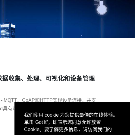
是用于数据收集、处理、可视化和设备管理
 MQTT、CoAP和HTTP实现设备连接，并支
oard具有可伸缩性、容错性和性能优越的特点，
我们使用 cookie 为您提供最佳的在线体验。
单击“Got It”，即表示您同意允许放置
Cookie。要了解更多信息，请访问我们的