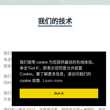
我们的技术
我们非常擅长Python的程序开发，Python非常适合作为后端业
务逻辑语言，我们有非常丰富的项目经验，特别是基于Odoo的
我们使用 cookie 为您提供最佳的在线体验。
框架定制开发。
单击“Got It”，即表示您同意允许放置
Cookie。要了解更多信息，请访问我们的
我们也非常熟悉前端语言，例如：javascript、Vue、React等，
cookie 政策.
Learn more
同时在项目也使用了各种前端框架，比如Antd等。
我们也可以提供App移动端程序开发，IOS和Android原生和混合
Got It
开发，微信小程序等第三方应用开发。
我们也一直关注IOT，在数据采集，物联网方面一直耕耘，将底