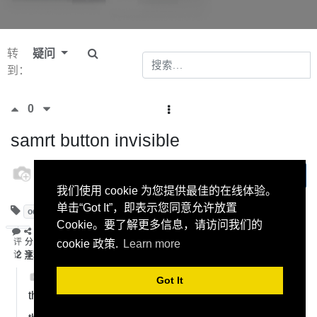
转
疑问
到：
0
samrt button invisible
odoo
订阅
24 六月
我们使用 cookie 为您提供最佳的在线体验。
2022
单击“Got It”，即表示您同意允许放置
odoo
v15
Cookie。要了解更多信息，请访问我们的
评
分
cookie 政策.
Learn more
论
2
注释
享
odoo
-
24 六月 2022
Got It
thank you SB but problem is solved by other trick