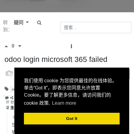
转
疑问
到：
0
odoo login microsoft 365 failed
odoo
订阅
24 十月
我们使用 cookie 为您提供最佳的在线体验。
2022
单击“Got It”，即表示您同意允许放置
outlook
email
microsoft
e-mail
Microsoft365
Cookie。要了解更多信息，请访问我们的
评
分
cookie 政策.
Learn more
论
2
注释
享
odoo
-
26 十月 2022
Got It
Same issue here.
We can send emails but can't receive.