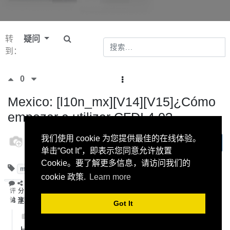
转
疑问
到：
0
Mexico: [l10n_mx][V14][V15]¿Cómo
empezar a utilizar CFDI 4.0?
odoo
我们使用 cookie 为您提供最佳的在线体验。
订阅
21 六月
单击“Got It”，即表示您同意允许放置
2022
Cookie。要了解更多信息，请访问我们的
mexico
CFDI4.0
v15
v14
cookie 政策.
Learn more
评
分
论
4
注释
享
Got It
odoo
-
5 十月 2022
Hola, como podría solucionar este error? PAC no firmó