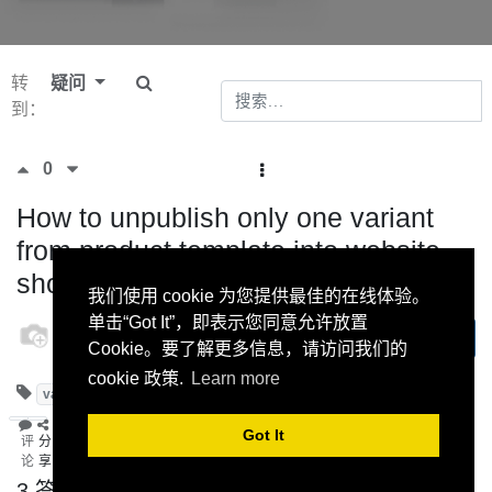
转
疑问
到：
0
How to unpublish only one variant
from product template into website
shop ?
我们使用 cookie 为您提供最佳的在线体验。
单击“Got It”，即表示您同意允许放置
odoo
订阅
5 二月
Cookie。要了解更多信息，请访问我们的
2015
cookie 政策.
Learn more
variants
publish
Got It
评
分
论
享
3 答案