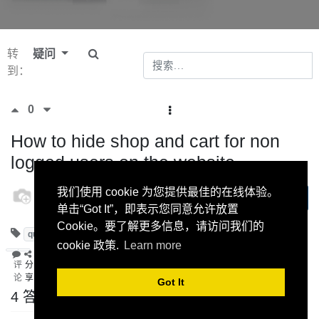
转
疑问
到：
0
How to hide shop and cart for non
logged users on the website
odoo
我们使用 cookie 为您提供最佳的在线体验。
订阅
1 九月
单击“Got It”，即表示您同意允许放置
2021
Cookie。要了解更多信息，请访问我们的
quickstart
website
shop
shopping_cart
cookie 政策.
Learn more
评
分
论
享
Got It
4 答案