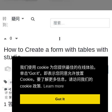
转
疑问
到：
0
How to Create a form with tables with
studio
odoo
我们使用 cookie 为您提供最佳的在线体验。
订阅
9 十一月
单击“Got It”，即表示您同意允许放置
2022
Cookie。要了解更多信息，请访问我们的
studio
appraisal
cookie 政策.
Learn more
评
分
论
享
Got It
1 答案