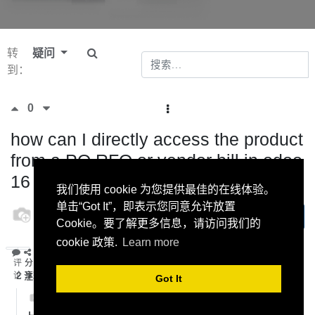
转
疑问
到：
0
how can I directly access the product
from a PO RFQ or vendor bill in odoo
16
我们使用 cookie 为您提供最佳的在线体验。
单击“Got It”，即表示您同意允许放置
odoo
订阅
8 十一月
Cookie。要了解更多信息，请访问我们的
2022
cookie 政策.
Learn more
评
分
论
2
注释
享
Got It
odoo
-
8 十一月 2022