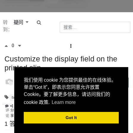
转
疑问
到：
0
Customize the display field on the
printed slip
odoo
我们使用 cookie 为您提供最佳的在线体验。
订阅
8 六月
单击“Got It”，即表示您同意允许放置
2021
Cookie。要了解更多信息，请访问我们的
fields
print
cookie 政策.
Learn more
评
分
论
享
Got It
1 答案