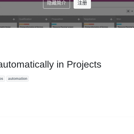
隐藏简介
注册
utomatically in Projects
ps
automation