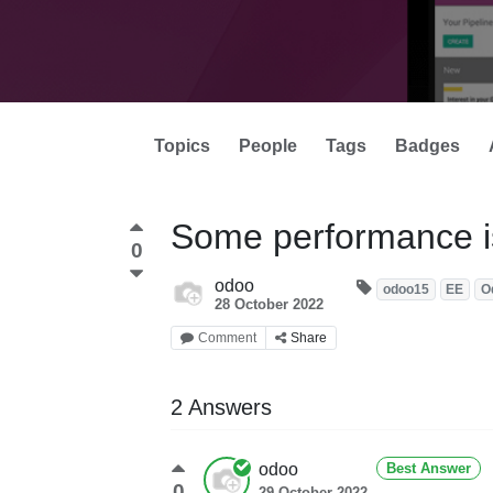
Topics
People
Tags
Badges
Some performance 
0
odoo
odoo15
EE
O
28 October 2022
Comment
Share
2 Answers
odoo
Best Answer
0
29 October 2022