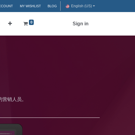
English (US)
CCOUNT
MY WISHLIST
BLOG
0
们
Sign in
的营销人员。