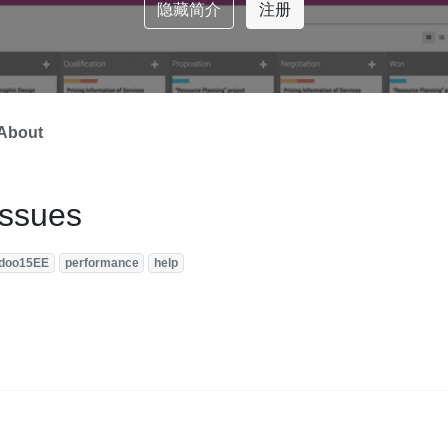
隐藏简介
注册
About
issues
doo15EE
performance
help