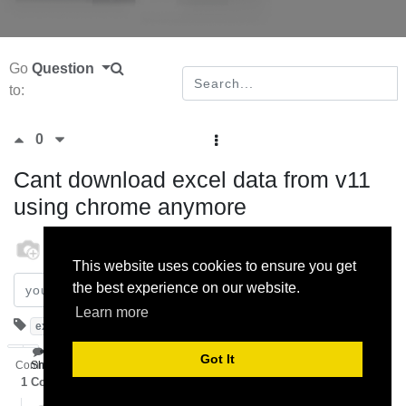
Go
Question
to:
0
Cant download excel data from v11
using chrome anymore
odoo
13 September 2022
This website uses cookies to ensure you get
the best experience on our website.
Subscribe
Learn more
excel
Got It
Comment
Share
1
Comment