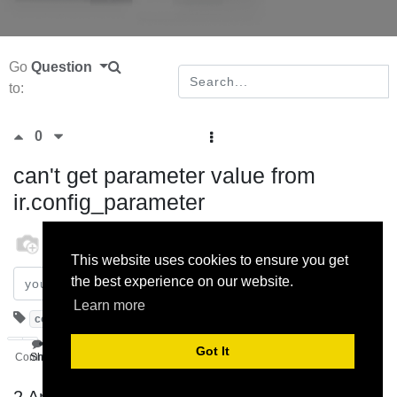
Go
Question
to:
0
can't get parameter value from
ir.config_parameter
odoo
25 September 2022
This website uses cookies to ensure you get
the best experience on our website.
Subscribe
Learn more
configuration
parameters
Odoo14.0
Got It
Comment
Share